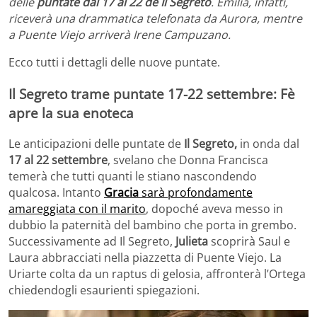
delle
puntate dal 17 al 22 de Il Segreto
. Emilia, infatti,
riceverà una drammatica telefonata da Aurora, mentre
a Puente Viejo arriverà Irene Campuzano.
Ecco tutti i dettagli delle nuove puntate.
Il Segreto trame puntate 17-22 settembre: Fè
apre la sua enoteca
Le anticipazioni delle puntate de
Il Segreto,
in onda dal
17 al 22 settembre
, svelano che Donna Francisca
temerà che tutti quanti le stiano nascondendo
qualcosa. Intanto
Gracia
sarà profondamente
amareggiata con il marito
, dopoché aveva messo in
dubbio la paternità del bambino che porta in grembo.
Successivamente ad Il Segreto,
Julieta
scoprirà Saul e
Laura abbracciati nella piazzetta di Puente Viejo. La
Uriarte colta da un raptus di gelosia, affronterà l’Ortega
chiedendogli esaurienti spiegazioni.