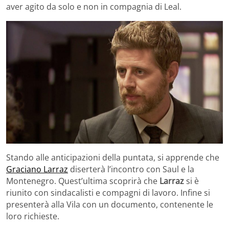
aver agito da solo e non in compagnia di Leal.
Stando alle anticipazioni della puntata, si apprende che
Graciano Larraz
diserterà l’incontro con Saul e la
Montenegro. Quest’ultima scoprirà che
Larraz
si è
riunito con sindacalisti e compagni di lavoro. Infine si
presenterà alla Vila con un documento, contenente le
loro richieste.