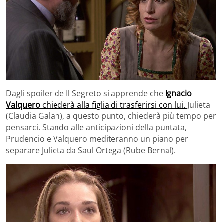
Dagli spoiler de Il Segreto si apprende che
Ignacio
Valquero
chiederà alla figlia di trasferirsi con lui.
Julieta
(Claudia Galan), a questo punto, chiederà più tempo per
pensarci. Stando alle anticipazioni della puntata,
Prudencio e Valquero mediteranno un piano per
separare Julieta da Saul Ortega (Rube Bernal).