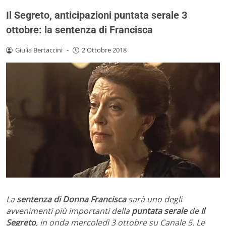
Il Segreto, anticipazioni puntata serale 3
ottobre: la sentenza di Francisca
Giulia Bertaccini
-
2 Ottobre 2018
La
sentenza di Donna Francisca
sarà uno degli
avvenimenti più importanti della
puntata serale
de
Il
Segreto
, in onda mercoledì 3 ottobre su Canale 5. Le