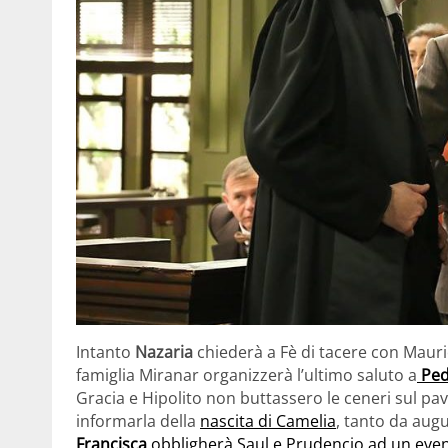
Intanto
Nazaria
chiederà a Fè di tacere con Maurici
famiglia Miranar organizzerà l’ultimo saluto a
Ped
Gracia e Hipolito non buttassero le ceneri sul pa
informarla della
nascita di Camelia
, tanto da augu
Francisca
obbligherà Saul e Prudencio ad un eve