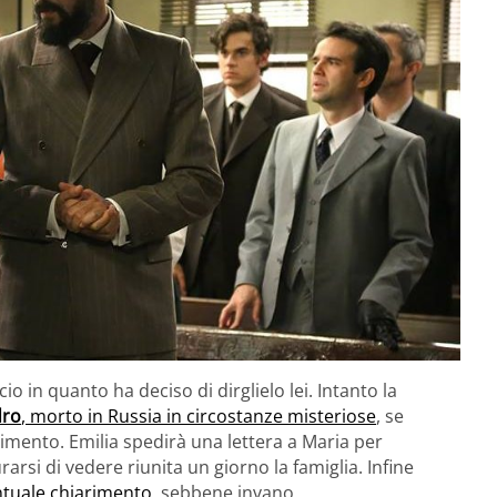
o in quanto ha deciso di dirglielo lei. Intanto la
ro
, morto in Russia in circostanze misteriose
, se
vimento. Emilia spedirà una lettera a Maria per
rarsi di vedere riunita un giorno la famiglia. Infine
ntuale chiarimento
, sebbene invano.