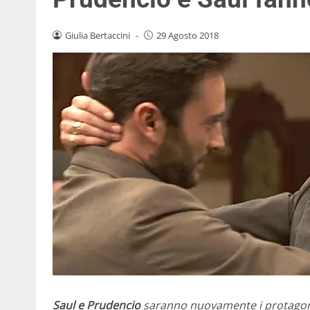
Giulia Bertaccini
-
29 Agosto 2018
Saul e Prudencio
saranno nuovamente i protagoni