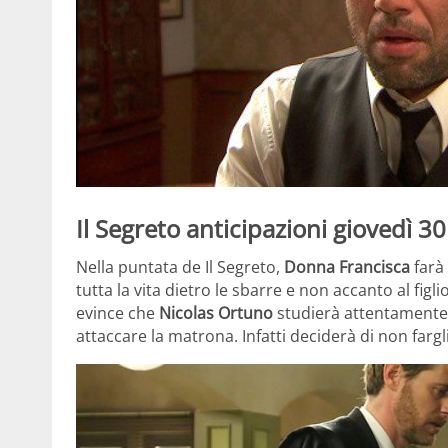
Il Segreto anticipazioni giovedì 30
Nella puntata de Il Segreto,
Donna Francisca
farà 
tutta la vita dietro le sbarre e non accanto al figli
evince che
Nicolas Ortuno
studierà attentamente l
attaccare la matrona. Infatti deciderà di non fargli