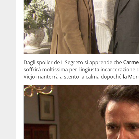
Dagli spoiler de Il Segreto si apprende che
Carmel
soffrirà moltissima per l’ingiusta incarcerazione 
Viejo manterrà a stento la calma dopoché
la Mont