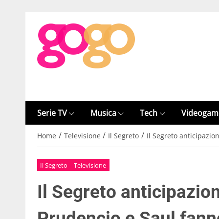
Serie TV
Musica
Tech
Videogam
/
/
/
Home
Televisione
Il Segreto
Il Segreto anticipazio
Il Segreto
Televisione
Il Segreto anticipazio
Prudencio e Saul fann