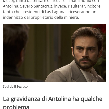
Meco), tanto da tentare di ricucire il matrimonio con
Antolina. Severo Santacruz, invece, risulterà vincitore,
tanto che i residenti di Las Lagunas riceveranno un
indennizzo dal proprietario della miniera.
Saul de Il Segreto
La gravidanza di Antolina ha qualche
problema