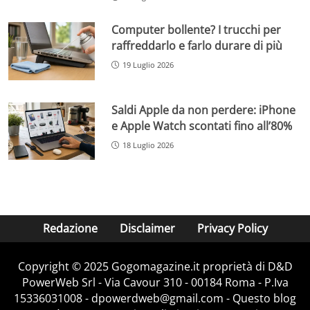
Computer bollente? I trucchi per
raffreddarlo e farlo durare di più
19 Luglio 2026
Saldi Apple da non perdere: iPhone
e Apple Watch scontati fino all’80%
18 Luglio 2026
Redazione
Disclaimer
Privacy Policy
Copyright © 2025 Gogomagazine.it proprietà di D&D
PowerWeb Srl - Via Cavour 310 - 00184 Roma - P.Iva
15336031008 - dpowerdweb@gmail.com - Questo blog