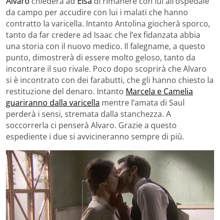
Alvaro
chiederà ad
Elsa
di rimanere con lui all’ospedale
da campo per accudire con lui i malati che hanno
contratto la varicella. Intanto Antolina giocherà sporco,
tanto da far credere ad Isaac che l’ex fidanzata abbia
una storia con il nuovo medico. Il falegname, a questo
punto, dimostrerà di essere molto geloso, tanto da
incontrare il suo rivale. Poco dopo scoprirà che Alvaro
si è incontrato con dei farabutti, che gli hanno chiesto la
restituzione del denaro. Intanto
Marcela e Camelia
guariranno dalla varicella
mentre l’amata di Saul
perderà i sensi, stremata dalla stanchezza. A
soccorrerla ci penserà Alvaro. Grazie a questo
espediente i due si avvicineranno sempre di più.