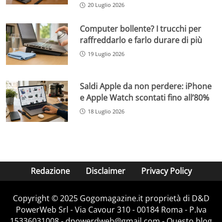
20 Luglio 2026
Computer bollente? I trucchi per
raffreddarlo e farlo durare di più
19 Luglio 2026
Saldi Apple da non perdere: iPhone
e Apple Watch scontati fino all’80%
18 Luglio 2026
Redazione
Disclaimer
Privacy Policy
Copyright © 2025 Gogomagazine.it proprietà di D&D
PowerWeb Srl - Via Cavour 310 - 00184 Roma - P.Iva
15336031008 - dpowerdweb@gmail.com - Questo blog