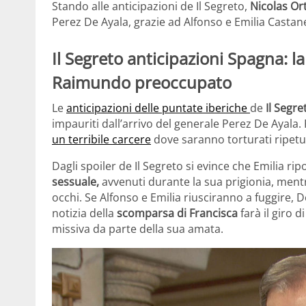
Stando alle anticipazioni de Il Segreto,
Nicolas Or
Perez De Ayala, grazie ad Alfonso e Emilia Castan
Il Segreto anticipazioni Spagna: 
Raimundo preoccupato
Le
anticipazioni delle puntate iberiche
de
Il Segre
impauriti dall’arrivo del generale Perez De Ayala.
un terribile carcere
dove saranno torturati ripet
Dagli spoiler de Il Segreto si evince che Emilia r
sessuale,
avvenuti durante la sua prigionia, mentr
occhi. Se Alfonso e Emilia riusciranno a fuggire, 
notizia della
scomparsa di Francisca
farà il giro 
missiva da parte della sua amata.