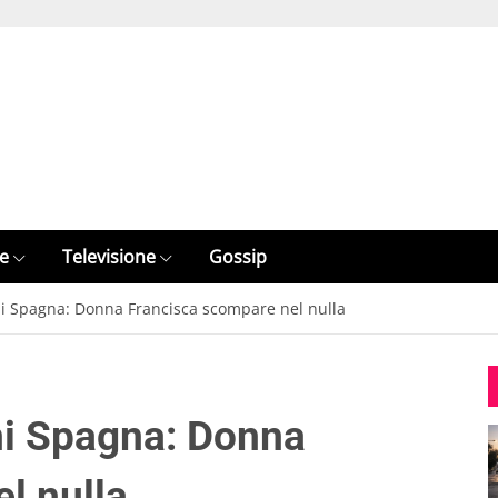
e
Televisione
Gossip
oni Spagna: Donna Francisca scompare nel nulla
oni Spagna: Donna
l nulla