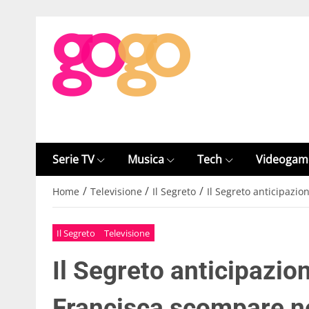
Serie TV
Musica
Tech
Videogam
/
/
/
Home
Televisione
Il Segreto
Il Segreto anticipazi
Il Segreto
Televisione
Il Segreto anticipazi
Francisca scompare ne