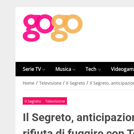
Serie TV
Musica
Tech
Videogam
/
/
/
Home
Televisione
Il Segreto
Il Segreto, anticipazi
Il Segreto
Televisione
Il Segreto, anticipazi
rifiuta di fuggire con