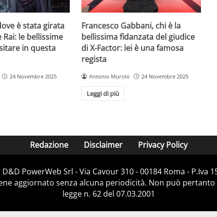
ove è stata girata
Francesco Gabbani, chi è la
 Rai: le bellissime
bellissima fidanzata del giudice
sitare in questa
di X-Factor: lei è una famosa
regista
24 Novembre 2025
Antonio Murolo
24 Novembre 2025
Leggi di più
Redazione
Disclaimer
Privacy Policy
i D&D PowerWeb Srl - Via Cavour 310 - 00184 Roma - P.Iv
iene aggiornato senza alcuna periodicità. Non può pertanto 
legge n. 62 del 07.03.2001