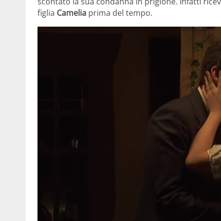
scontato la sua condanna in prigione. Infatti ricev
figlia
Camelia
prima del tempo.