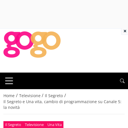
×
/
/
/
Home
Televisione
Il Segreto
Il Segreto e Una vita, cambio di programmazione su Canale 5:
la novità
Il Segreto
Televisione
Una Vita