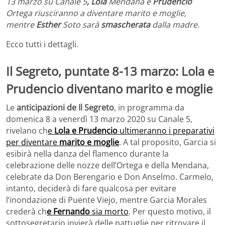
13 marzo su Canale 5
, Lola
Mendana e
Prudencio
Ortega riusciranno a diventare marito e moglie,
mentre
Esther
Soto sarà
smascherata
dalla madre.
Ecco tutti i dettagli.
Il Segreto, puntate 8-13 marzo: Lola e
Prudencio diventano marito e moglie
Le
anticipazioni de Il Segreto
, in programma da
domenica 8 a venerdì 13 marzo 2020 su Canale 5,
rivelano ch
e
Lola e Prudencio
ultimeranno i preparativi
per diventare
marito e moglie
. A tal proposito, Garcia si
esibirà nella danza del flamenco durante la
celebrazione delle nozze dell’Ortega e della Mendana,
celebrate da Don Berengario e Don Anselmo. Carmelo,
intanto, deciderà di fare qualcosa per evitare
l’inondazione di Puente Viejo, mentre Garcia Morales
crederà ch
e Fernando
sia morto
. Per questo motivo, il
sottosegretario invierà delle pattuglie per ritrovare il