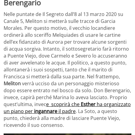
Berengario
Nelle puntate de Il Segreto dall’8 al 13 marzo 2020 su
Canale 5, Meliton si metterà sulle tracce di Garcia
Morales. Per questo motivo, il vecchio locandiere
ordinerà allo sceriffo Melquiades di usare le cartine
dell’ex fidanzato di Aurora per trovare alcune sorgenti
di acqua sorgiva. Intanto, il sottosegretario farà ritorno
a Puente Viejo, dove Carmelo e Severo lo accuseranno
di aver avvelenato le acque. Il politico, a questo punto,
allontanerà i suoi sospetti, tanto che il marito di
Francisca si metterà dalla sua parte. Nel frattempo,
Meliton
verrà ucciso da un personaggio misterioso
dopo essere entrato nel bosco da solo. Don Berengario,
invece, capirà perché Marina lo aveva lasciato. Proprio
quest’ultima, invec
e scoprirà che
Esther
ha organizzato
un piano per
ingannare
il padre
. La Soto, a questo
punto, chiederà alla madre di lasciare Puente Viejo,
ricevendo il suo consenso.