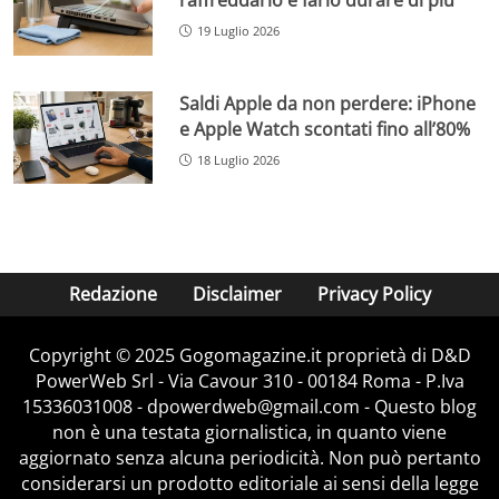
raffreddarlo e farlo durare di più
19 Luglio 2026
Saldi Apple da non perdere: iPhone
e Apple Watch scontati fino all’80%
18 Luglio 2026
Redazione
Disclaimer
Privacy Policy
Copyright © 2025 Gogomagazine.it proprietà di D&D
PowerWeb Srl - Via Cavour 310 - 00184 Roma - P.Iva
15336031008 - dpowerdweb@gmail.com - Questo blog
non è una testata giornalistica, in quanto viene
aggiornato senza alcuna periodicità. Non può pertanto
considerarsi un prodotto editoriale ai sensi della legge