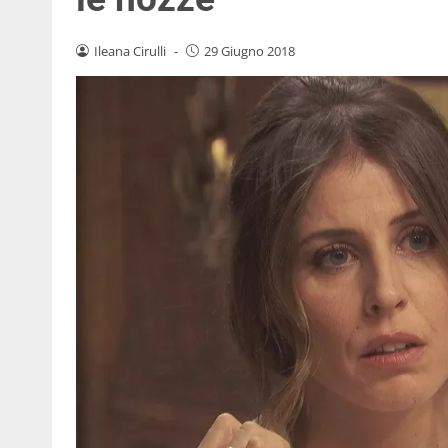
Ileana Cirulli
-
29 Giugno 2018