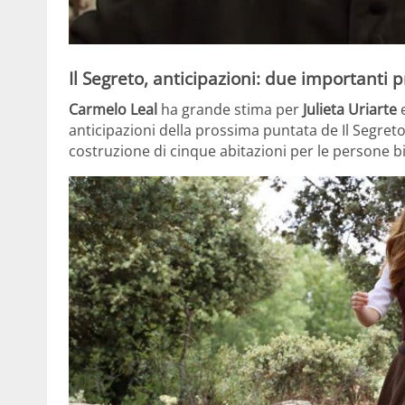
Il Segreto, anticipazioni: due importanti p
Carmelo Leal
ha grande stima per
Julieta Uriarte
e
anticipazioni della prossima puntata de Il Segreto,
costruzione di cinque abitazioni per le persone 