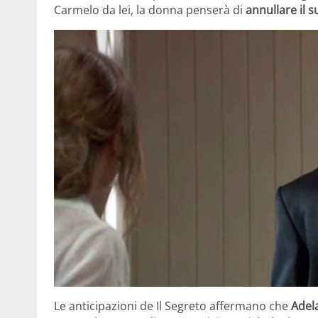
Carmelo da lei, la donna penserà di
annullare il 
Le anticipazioni de Il Segreto affermano che
Adel