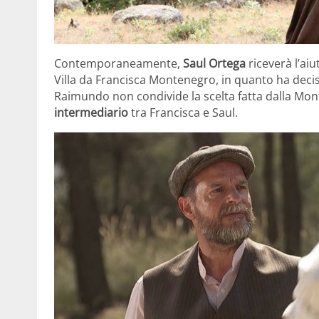
Contemporaneamente,
Saul Ortega
riceverà l’aiu
Villa da Francisca Montenegro, in quanto ha deci
Raimundo non condivide la scelta fatta dalla Mon
intermediario
tra Francisca e Saul.