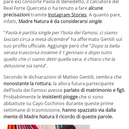
pare ex) consorte Paola di Benedetto, il calciatore del
Real Forte Querceta ci ha tenuto a fare
alcune
precisazioni
tramite
Instagram Stories
. A quanto pare,
infatti,
Madre Natura è da considerarsi
single
.
“
Paola è partita single per l’Isola dei Famosi, ci siamo
lasciati circa a metà dicembre
” ha affermato Gentili sul
suo profilo ufficiale. Aggiunge però che “
Dopo la bella
serata trascorsa insieme il 1 gennaio e dopo tutto
quello che ci siamo detti quella sera, è chiaro che la
delusione sia tanta
“.
Secondo le dichiarazioni di Matteo Gentili, sembra che
nonostante la rottura
, la allora futura partecipante
dell’Isola dei Famosi avesse
parlato di matrimonio e figli.
Probabilmente le
insistenti piogge
che si sono
abbattute su Cayo Cochinos durante queste prime
settimane di trasmissione,
hanno spazzato via dalla
mente di Madre Natura il ricordo di queste parole.