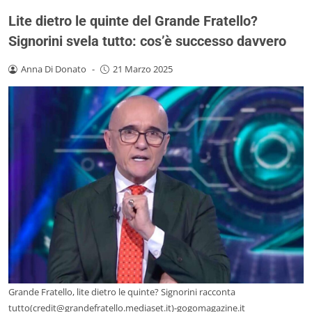
Lite dietro le quinte del Grande Fratello?
Signorini svela tutto: cos’è successo davvero
Anna Di Donato
-
21 Marzo 2025
Grande Fratello, lite dietro le quinte? Signorini racconta
tutto(credit@grandefratello.mediaset.it)-gogomagazine.it