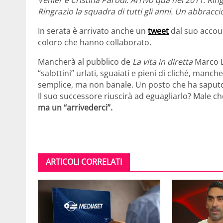
Venier e Cristina Parodi. Arrivo qua nel 2011. Ringr
Ringrazio la squadra di tutti gli anni. U
n abbracci
In serata è arrivato anche un
tweet
dal suo accoun
coloro che hanno collaborato.
Mancherà al pubblico de
La vita in diretta
Marco L
“salottini” urlati, sguaiati e pieni di cliché, manc
semplice, ma non banale. Un posto che ha saputo 
Il suo successore riuscirà ad eguagliarlo? Male c
ma un “arrivederci”.
ARTICOLI CORRELATI