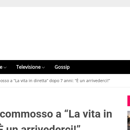
e
Televisione
Gossip
sso a “La vita in diretta” dopo 7 anni: “È un arrivederci!”
o commosso a “La vita in
È un arrivederci!”