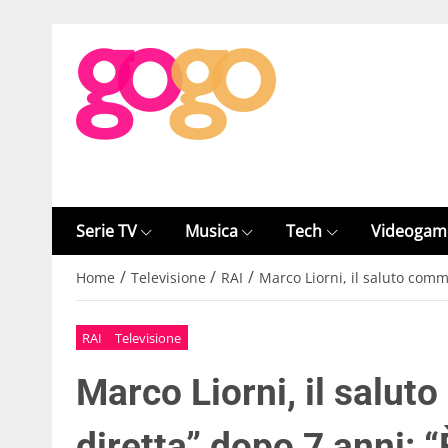
Serie TV
Musica
Tech
Videogam
/
/
/
Home
Televisione
RAI
Marco Liorni, il saluto commo
RAI
Televisione
Marco Liorni, il salut
diretta” dopo 7 anni: “