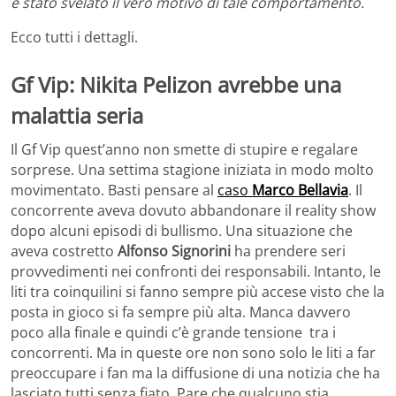
è stato svelato il vero motivo di tale comportamento.
Ecco tutti i dettagli.
Gf Vip: Nikita Pelizon avrebbe una
malattia seria
Il Gf Vip quest’anno non smette di stupire e regalare
sorprese. Una settima stagione iniziata in modo molto
movimentato. Basti pensare al
caso
Marco Bellavia
. Il
concorrente aveva dovuto abbandonare il reality show
dopo alcuni episodi di bullismo. Una situazione che
aveva costretto
Alfonso Signorini
ha prendere seri
provvedimenti nei confronti dei responsabili. Intanto, le
liti tra coinquilini si fanno sempre più accese visto che la
posta in gioco si fa sempre più alta. Manca davvero
poco alla finale e quindi c’è grande tensione tra i
concorrenti. Ma in queste ore non sono solo le liti a far
preoccupare i fan ma la diffusione di una notizia che ha
lasciato tutti senza fiato. Pare che qualcuno stia