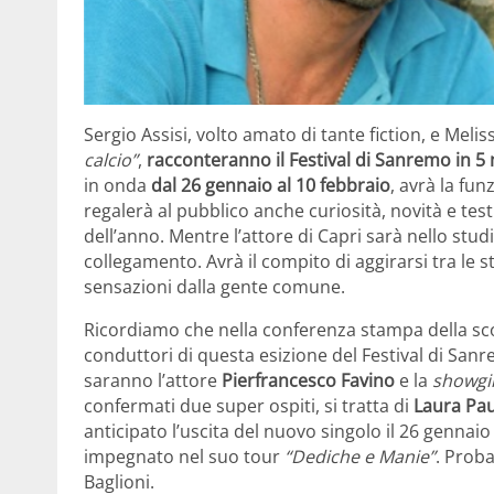
Sergio Assisi, volto amato di tante fiction, e Meli
calcio”
,
racconteranno il Festival di Sanremo in 5 
in onda
dal 26 gennaio al 10 febbraio
, avrà la fun
regalerà al pubblico anche curiosità, novità e te
dell’anno. Mentre l’attore di Capri sarà nello stu
collegamento. Avrà il compito di aggirarsi tra le 
sensazioni dalla gente comune.
Ricordiamo che nella conferenza stampa della sc
conduttori di questa esizione del Festival di Sanr
saranno l’attore
Pierfrancesco Favino
e la
showgir
confermati due super ospiti, si tratta di
Laura Pau
anticipato l’uscita del nuovo singolo il 26 gennai
impegnato nel suo tour
“Dediche e Manie”
. Proba
Baglioni.