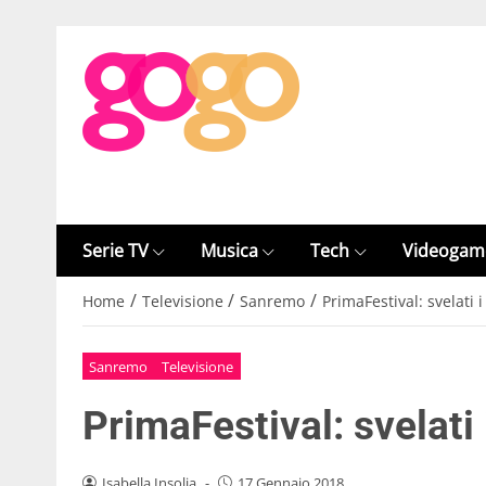
Serie TV
Musica
Tech
Videogam
/
/
/
Home
Televisione
Sanremo
PrimaFestival: svelati 
Sanremo
Televisione
PrimaFestival: svelati 
Isabella Insolia
-
17 Gennaio 2018