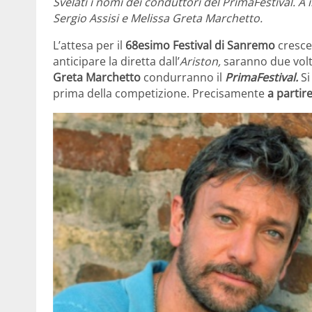
Svelati i nomi dei conduttori del PrimaFestival. A
Sergio Assisi e Melissa Greta Marchetto.
L’attesa per il
68esimo Festival di Sanremo
cresce
anticipare la diretta dall’
Ariston,
saranno due volti
Greta Marchetto
condurranno il
PrimaFestival.
Si
prima della competizione. Precisamente
a partir