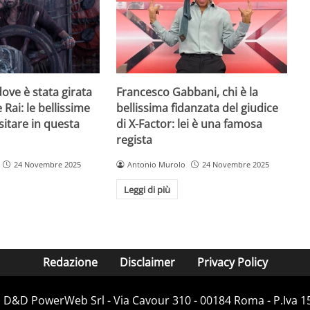
ove è stata girata
Francesco Gabbani, chi è la
 Rai: le bellissime
bellissima fidanzata del giudice
sitare in questa
di X-Factor: lei è una famosa
regista
24 Novembre 2025
Antonio Murolo
24 Novembre 2025
Leggi di più
Redazione
Disclaimer
Privacy Policy
i D&D PowerWeb Srl - Via Cavour 310 - 00184 Roma - P.Iv