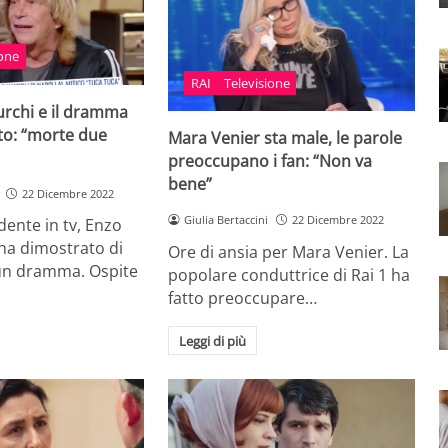
ione
RAI
Televisione
urchi e il dramma
to: “morte due
Mara Venier sta male, le parole
preoccupano i fan: “Non va
bene”
22 Dicembre 2022
Giulia Bertaccini
22 Dicembre 2022
ente in tv, Enzo
ha dimostrato di
Ore di ansia per Mara Venier. La
un dramma. Ospite
popolare conduttrice di Rai 1 ha
fatto preoccupare…
Leggi di più