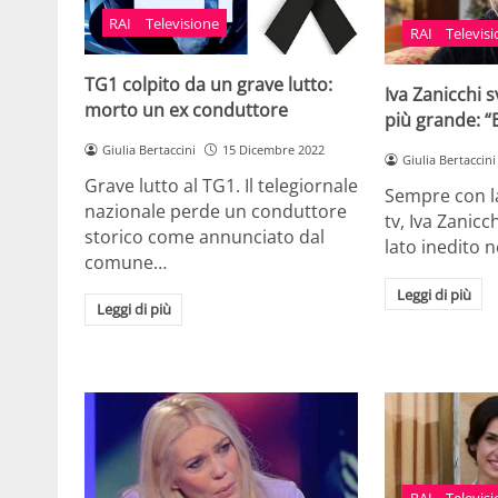
RAI
Televisione
RAI
Televis
TG1 colpito da un grave lutto:
Iva Zanicchi s
morto un ex conduttore
più grande: “
Giulia Bertaccini
15 Dicembre 2022
Giulia Bertaccini
Grave lutto al TG1. Il telegiornale
Sempre con la
nazionale perde un conduttore
tv, Iva Zanic
storico come annunciato dal
lato inedito 
comune…
Leggi di più
Leggi di più