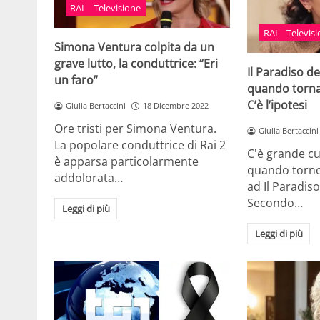
RAI
Televisione
RAI
Televis
Simona Ventura colpita da un
grave lutto, la conduttrice: “Eri
Il Paradiso de
un faro”
quando torna
C’è l’ipotesi
Giulia Bertaccini
18 Dicembre 2022
Ore tristi per Simona Ventura.
Giulia Bertaccini
La popolare conduttrice di Rai 2
C'è grande cu
è apparsa particolarmente
quando torn
addolorata…
ad Il Paradis
Secondo…
Leggi di più
Leggi di più