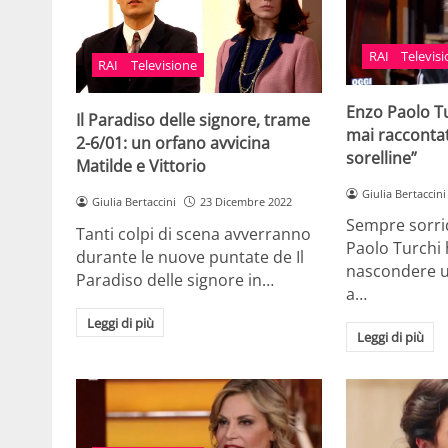
RAI
Televis
RAI
Televisione
Enzo Paolo T
Il Paradiso delle signore, trame
mai racconta
2-6/01: un orfano avvicina
sorelline”
Matilde e Vittorio
Giulia Bertaccini
Giulia Bertaccini
23 Dicembre 2022
Sempre sorrid
Tanti colpi di scena avverranno
Paolo Turchi 
durante le nuove puntate de Il
nascondere 
Paradiso delle signore in…
a…
Leggi di più
Leggi di più