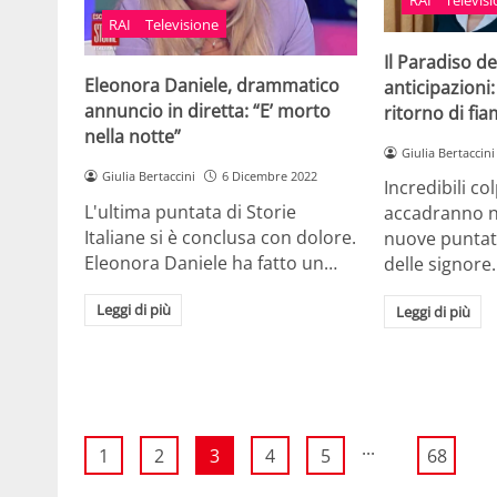
RAI
Televis
RAI
Televisione
Il Paradiso de
Eleonora Daniele, drammatico
anticipazioni:
annuncio in diretta: “E’ morto
ritorno di fi
nella notte”
Giulia Bertaccini
Giulia Bertaccini
6 Dicembre 2022
Incredibili co
L'ultima puntata di Storie
accadranno n
Italiane si è conclusa con dolore.
nuove puntate
Eleonora Daniele ha fatto un…
delle signore
Leggi di più
Leggi di più
...
1
2
3
4
5
68