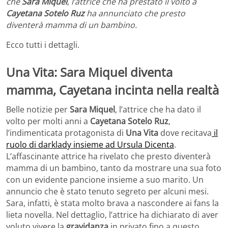
che
Sara Miquel
, l’attrice che ha prestato il volto a
Cayetana Sotelo Ruz
ha annunciato che presto
diventerà mamma di un bambino.
Ecco tutti i dettagli.
Una Vita: Sara Miquel diventa
mamma, Cayetana incinta nella realtà
Belle notizie per
Sara Miquel
, l’attrice che ha dato il
volto per molti anni a
Cayetana Sotelo Ruz
,
l’indimenticata protagonista di
Una Vita
dove recitava
il
ruolo di darklady insieme ad Ursula Dicenta
.
L’affascinante attrice ha rivelato che presto diventerà
mamma di un bambino, tanto da mostrare una sua foto
con un evidente pancione insieme a suo marito. Un
annuncio che è stato tenuto segreto per alcuni mesi.
Sara, infatti, è stata molto brava a nascondere ai fans la
lieta novella. Nel dettaglio, l’attrice ha dichiarato di aver
voluto vivere la
gravidanza
in privato fino a questo