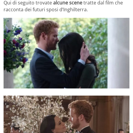
Qui di seguito trovate
alcune scene
tratte dal film che
racconta dei futuri sposi d’Inghilterra.