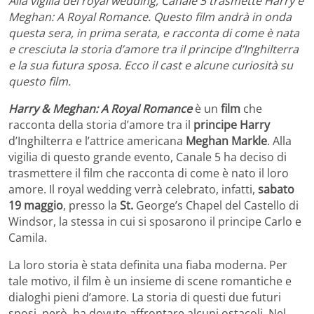
Alla vigilia del royal wedding, Canale 5 trasmette Harry e
Meghan: A Royal Romance. Questo film andrà in onda
questa sera, in prima serata, e racconta di come è nata
e cresciuta la storia d’amore tra il principe d’Inghilterra
e la sua futura sposa. Ecco il cast e alcune curiosità su
questo film.
Harry & Meghan: A Royal Romance
è un
film
che
racconta della storia d’amore tra il
principe Harry
d’Inghilterra e l’attrice americana
Meghan Markle
. Alla
vigilia di questo grande evento, Canale 5 ha deciso di
trasmettere il film che racconta di come è nato il loro
amore. Il royal wedding verrà celebrato, infatti,
sabato
19
maggio
, presso la
St.
George’s Chapel del Castello di
Windsor, la stessa in cui si sposarono il principe Carlo e
Camila.
La loro storia è stata definita una fiaba moderna. Per
tale motivo, il film è un insieme di scene romantiche e
dialoghi pieni d’amore. La storia di questi due futuri
sposi, però, ha dovuto affrontare alcuni ostacoli. Nel