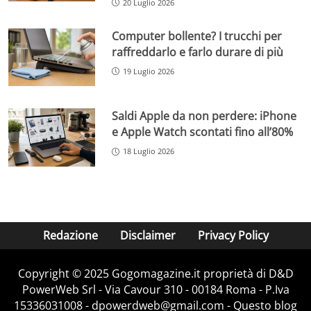
20 Luglio 2026
Computer bollente? I trucchi per
raffreddarlo e farlo durare di più
19 Luglio 2026
Saldi Apple da non perdere: iPhone
e Apple Watch scontati fino all’80%
18 Luglio 2026
Redazione
Disclaimer
Privacy Policy
Copyright © 2025 Gogomagazine.it proprietà di D&D
PowerWeb Srl - Via Cavour 310 - 00184 Roma - P.Iva
15336031008 - dpowerdweb@gmail.com - Questo blog