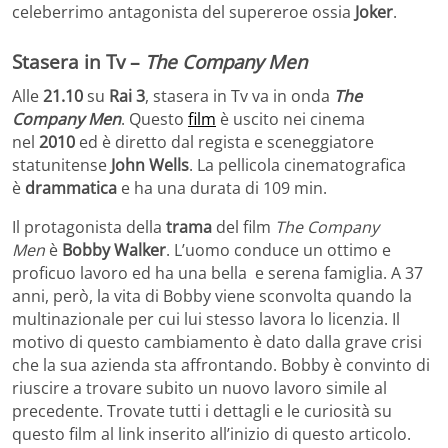
celeberrimo antagonista del supereroe ossia
Joker
.
Stasera in Tv –
The Company Men
Alle
21.10
su
Rai 3
, stasera in Tv va in onda
The
Company Men
. Questo
film
è uscito nei cinema
nel
2010
ed è diretto dal regista e sceneggiatore
statunitense
John Wells
. La pellicola cinematografica
è
drammatica
e ha una durata di 109 min.
Il protagonista della
trama
del film
The Company
Men
è
Bobby Walker
. L’uomo conduce un ottimo e
proficuo lavoro ed ha una bella e serena famiglia. A 37
anni, però, la vita di Bobby viene sconvolta quando la
multinazionale per cui lui stesso lavora lo licenzia. Il
motivo di questo cambiamento è dato dalla grave crisi
che la sua azienda sta affrontando. Bobby è convinto di
riuscire a trovare subito un nuovo lavoro simile al
precedente. Trovate tutti i dettagli e le curiosità su
questo film al link inserito all’inizio di questo articolo.