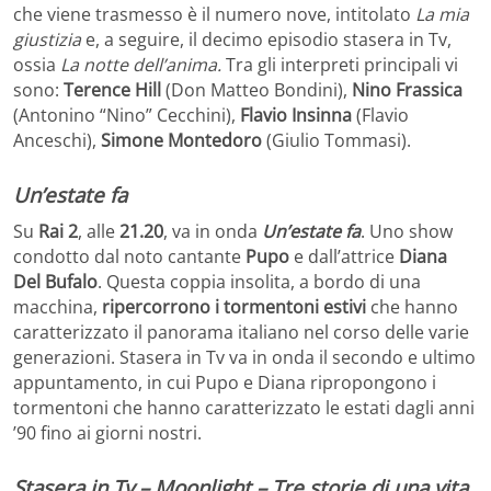
che viene trasmesso è il numero nove, intitolato
La mia
giustizia
e, a seguire, il decimo episodio stasera in Tv,
ossia
La notte dell’anima.
Tra gli interpreti principali vi
sono:
Terence Hill
(Don Matteo Bondini),
Nino Frassica
(Antonino “Nino” Cecchini),
Flavio Insinna
(Flavio
Anceschi),
Simone Montedoro
(Giulio Tommasi).
Un’estate fa
Su
Rai 2
, alle
21.20
, va in onda
Un’estate fa
. Uno show
condotto dal noto cantante
Pupo
e dall’attrice
Diana
Del Bufalo
. Questa coppia insolita, a bordo di una
macchina,
ripercorrono i tormentoni estivi
che hanno
caratterizzato il panorama italiano nel corso delle varie
generazioni. Stasera in Tv va in onda il secondo e ultimo
appuntamento, in cui Pupo e Diana ripropongono i
tormentoni che hanno caratterizzato le estati dagli anni
’90 fino ai giorni nostri.
Stasera in Tv – Moonlight – Tre storie di una vita