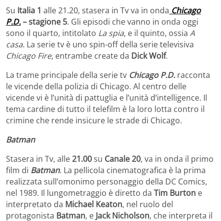
Su
Italia 1
alle 21.20, stasera in Tv va in onda
Chicago
P.D.
– stagione 5
. Gli episodi che vanno in onda oggi
sono il quarto, intitolato
La spia
, e il quinto, ossia
A
casa
. La serie tv è uno spin-off della serie televisiva
Chicago Fire
, entrambe create da
Dick Wolf
.
La trame principale della serie tv
Chicago P.D.
racconta
le vicende della polizia di Chicago. Al centro delle
vicende vi è l’unità di pattuglia e l’unità d’intelligence. Il
tema cardine di tutto il telefilm è la loro lotta contro il
crimine che rende insicure le strade di Chicago.
Batman
Stasera in Tv, alle
21.00
su
Canale 20
, va in onda il primo
film di
Batman
. La pellicola cinematografica è la prima
realizzata sull’omonimo personaggio della DC Comics,
nel 1989. Il lungometraggio è diretto da
Tim Burton
e
interpretato da
Michael Keaton
, nel ruolo del
protagonista
Batman
, e
Jack Nicholson
, che interpreta il