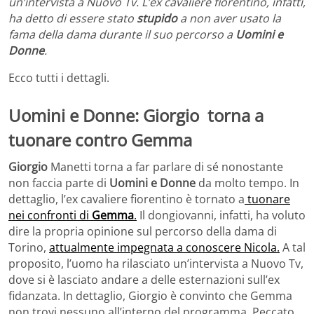
un’intervista a Nuovo Tv. L’ex cavaliere fiorentino, infatti,
ha detto di essere stato
stupido
a non aver usato la
fama della dama durante il suo percorso a
Uomini e
Donne
.
Ecco tutti i dettagli.
Uomini e Donne: Giorgio torna a
tuonare contro Gemma
Giorgio
Manetti torna a far parlare di sé nonostante
non faccia parte di
Uomini e Donne
da molto tempo. In
dettaglio, l’ex cavaliere fiorentino è tornato a
tuonare
nei confronti di
Gemma
.
Il dongiovanni, infatti, ha voluto
dire la propria opinione sul percorso della dama di
Torino,
attualmente impegnata a conoscere Nicola.
A tal
proposito, l’uomo ha rilasciato un’intervista a Nuovo Tv,
dove si è lasciato andare a delle esternazioni sull’ex
fidanzata. In dettaglio, Giorgio è convinto che Gemma
non trovi nessuno all’interno del programma. Peccato,