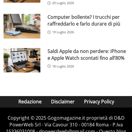
20 Luglio 2026
Computer bollente? I trucchi per
raffreddarlo e farlo durare di più
19 Luglio 2026
Saldi Apple da non perdere: iPhone
e Apple Watch scontati fino all’80%
18 Luglio 2026
Redazione
Disclaimer
Privacy Policy
Copyright © 2025 Gogomagazine.it proprietà di D&D
PowerWeb Srl - Via Cavour 310 - 00184 Roma - P.Iva
15336031008 - dpowerdweb@gmail.com - Questo blog