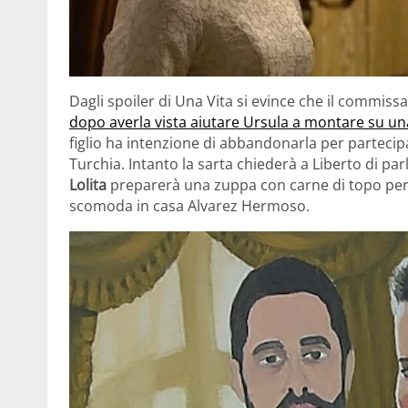
Dagli spoiler di Una Vita si evince che il commis
dopo averla vista aiutare Ursula a montare su un
figlio ha intenzione di abbandonarla per partecipa
Turchia. Intanto la sarta chiederà a Liberto di par
Lolita
preparerà una zuppa con carne di topo per 
scomoda in casa Alvarez Hermoso.