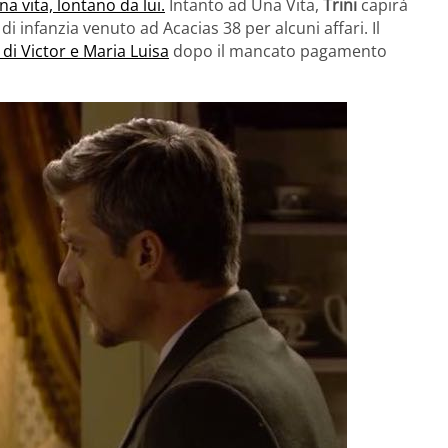
una vita, lontano da lui.
Intanto ad Una Vita,
Trini
capirà
i infanzia venuto ad Acacias 38 per alcuni affari. Il
to di Victor e Maria Luisa
dopo il mancato pagamento