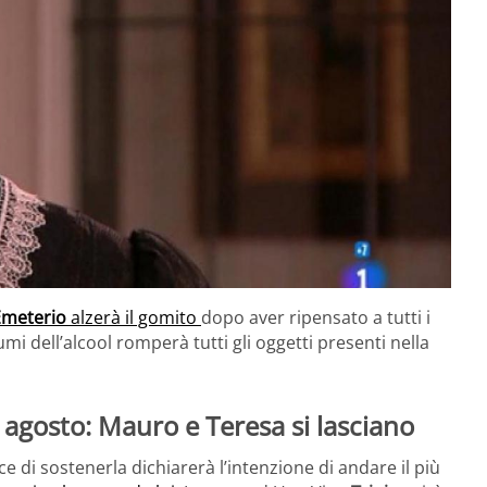
Emeterio
alzerà il gomito
dopo aver ripensato a tutti i
mi dell’alcool romperà tutti gli oggetti presenti nella
 agosto: Mauro e Teresa si lasciano
 di sostenerla dichiarerà l’intenzione di andare il più