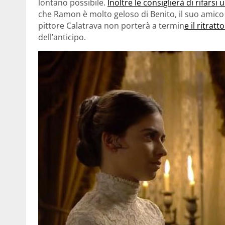
lontano possibile.
Inoltre le consiglierà di rifarsi 
che Ramon è molto geloso di Benito, il suo amico d
pittore Calatrava non porterà a termin
e il ritrat
dell’anticipo.