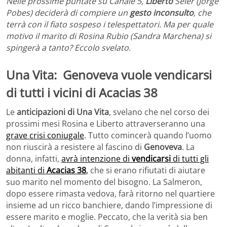
Nelle prossime puntate su Canale 5,
Liberto
Seler (Jorge
Pobes) deciderà di compiere un
gesto inconsulto
, che
terrà con il fiato sospeso i telespettatori. Ma per quale
motivo il marito di Rosina Rubio (Sandra Marchena) si
spingerà a tanto? Eccolo svelato.
Una Vita: Genoveva vuole vendicarsi
di tutti i vicini di Acacias 38
Le
anticipazioni di Una Vita
, svelano che nel corso dei
prossimi mesi Rosina e Liberto attraverseranno una
grave crisi coniugale
. Tutto comincerà quando l’uomo
non riuscirà a resistere al fascino di
Genoveva
. La
donna, infatti,
avrà intenzione di
vendicarsi
di tutti gli
abitanti di
Acacias 38
,
che si erano rifiutati di aiutare
suo marito nel momento del bisogno. La Salmeron,
dopo essere rimasta vedova, farà ritorno nel quartiere
insieme ad un ricco banchiere, dando l’impressione di
essere marito e moglie. Peccato, che la verità sia ben