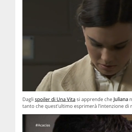
Dagli
spoiler di Una Vita
si apprende che
Juliana
n
tanto che quest’ultimo esprimerà l’intenzione di 