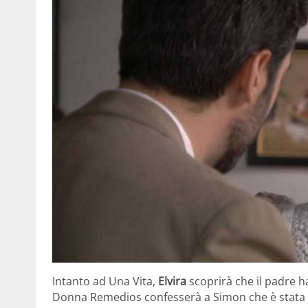
Intanto ad Una Vita,
Elvira
scoprirà che il padre ha
Donna Remedios confesserà a Simon che è stata l