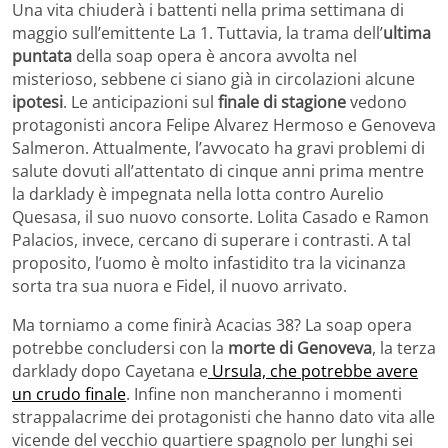
Una vita chiuderà i battenti nella prima settimana di
maggio sull’emittente La 1. Tuttavia, la trama dell’
ultima
puntata
della soap opera è ancora avvolta nel
misterioso, sebbene ci siano già in circolazioni alcune
ipotesi
. Le anticipazioni sul
finale di stagione
vedono
protagonisti ancora Felipe Alvarez Hermoso e Genoveva
Salmeron. Attualmente, l’avvocato ha gravi problemi di
salute dovuti all’attentato di cinque anni prima mentre
la darklady è impegnata nella lotta contro Aurelio
Quesasa, il suo nuovo consorte. Lolita Casado e Ramon
Palacios, invece, cercano di superare i contrasti. A tal
proposito, l’uomo è molto infastidito tra la vicinanza
sorta tra sua nuora e Fidel, il nuovo arrivato.
Ma torniamo a come finirà Acacias 38? La soap opera
potrebbe concludersi con la
morte di Genoveva
, la terza
darklady dopo Cayetana e
Ursula, che potrebbe avere
un crudo finale
. Infine non mancheranno i momenti
strappalacrime dei protagonisti che hanno dato vita alle
vicende del vecchio quartiere spagnolo per lunghi sei