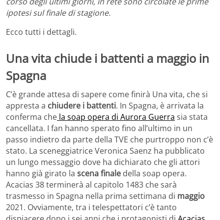
corso degli ultimi giorni, in rete sono circolate le prime
ipotesi sul finale di stagione.
Ecco tutti i dettagli.
Una vita chiude i battenti a maggio in
Spagna
C’è grande attesa di sapere come finirà Una vita, che si
appresta a
chiudere i battenti
. In Spagna, è arrivata la
conferma che
la soap opera di Aurora Guerra
sia stata
cancellata. I fan hanno sperato fino all’ultimo in un
passo indietro da parte della TVE che purtroppo non c’è
stato. La sceneggiatrice Veronica Saenz ha pubblicato
un lungo messaggio dove ha dichiarato che gli attori
hanno già girato la
scena finale
della soap opera.
Acacias 38 terminerà al capitolo 1483 che sarà
trasmesso in Spagna nella prima settimana di
maggio
2021. Ovviamente, tra i telespettatori c’è tanto
dispiacere dopo i sei anni che i protagonisti di
Acacias