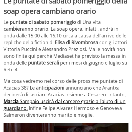
Le puntate di sabato pomeriggio della
soap opera cambiano orario
Le
puntate di sabato pomeriggio
di Una vita
cambieranno orario
. La soap opera, infatti, andrà in
onda dalle 15:00 alle 16:10 circa a causa dell’arrivo delle
repliche della fiction di
Elisa di Rivombrosa
con gli attori
Vittoria Puccini e Alessandro Preziosi. Ma le novità non
sono finite qui perché Mediaset ha previsto la messa in
onda delle
puntate serali
per i mesi di giugno e luglio su
Rete 4.
Ma cosa vedremo nel corso delle prossime puntate di
Acacias 38? Le
anticipazioni
annunciano che Arantxa
deciderà di lasciare Acacias insieme a Cesareo. Intanto,
Marcia
Sampaio uscirà dal carcere grazie all’aiuto di un
guardiano.
Infine Felipe Alvarez Hermoso e Genoveva
Salmeron diventeranno marito e moglie.