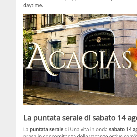
daytime.
La puntata serale di sabato 14 a
La
puntata serale
di Una vita in onda
sabato 14 a
presa in concomitanza delle vacanze estive com’