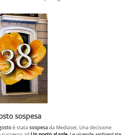
gosto sospesa
gosto
è stata
sospesa
da Mediaset. Una decisione
è successo ad
Un posto al sole
. Le vicende ambientate