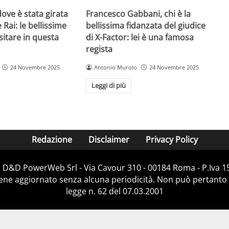
ove è stata girata
Francesco Gabbani, chi è la
 Rai: le bellissime
bellissima fidanzata del giudice
sitare in questa
di X-Factor: lei è una famosa
regista
24 Novembre 2025
Antonio Murolo
24 Novembre 2025
Leggi di più
Redazione
Disclaimer
Privacy Policy
i D&D PowerWeb Srl - Via Cavour 310 - 00184 Roma - P.Iv
iene aggiornato senza alcuna periodicità. Non può pertanto 
legge n. 62 del 07.03.2001