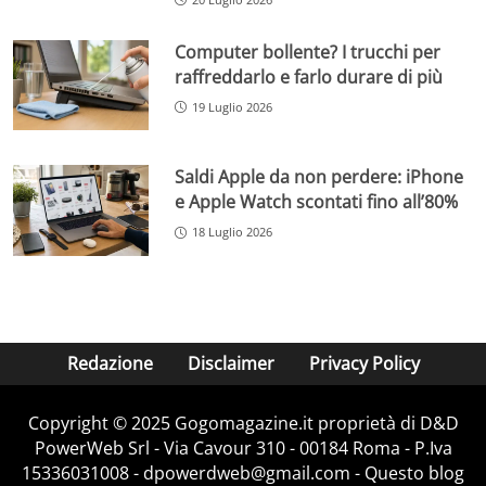
Computer bollente? I trucchi per
raffreddarlo e farlo durare di più
19 Luglio 2026
Saldi Apple da non perdere: iPhone
e Apple Watch scontati fino all’80%
18 Luglio 2026
Redazione
Disclaimer
Privacy Policy
Copyright © 2025 Gogomagazine.it proprietà di D&D
PowerWeb Srl - Via Cavour 310 - 00184 Roma - P.Iva
15336031008 - dpowerdweb@gmail.com - Questo blog