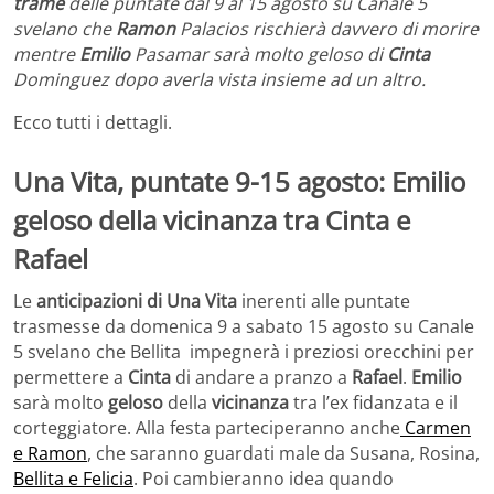
trame
delle puntate dal 9 al 15 agosto su Canale 5
svelano che
Ramon
Palacios rischierà davvero di morire
mentre
Emilio
Pasamar sarà molto geloso di
Cinta
Dominguez dopo averla vista insieme ad un altro.
Ecco tutti i dettagli.
Una Vita, puntate 9-15 agosto: Emilio
geloso della vicinanza tra Cinta e
Rafael
Le
anticipazioni di Una Vita
inerenti alle puntate
trasmesse da domenica 9 a sabato 15 agosto su Canale
5 svelano che Bellita impegnerà i preziosi orecchini per
permettere a
Cinta
di andare a pranzo a
Rafael
.
Emilio
sarà molto
geloso
della
vicinanza
tra l’ex fidanzata e il
corteggiatore. Alla festa parteciperanno anche
Carmen
e Ramon
, che saranno guardati male da Susana, Rosina,
Bellita e Felicia
. Poi cambieranno idea quando