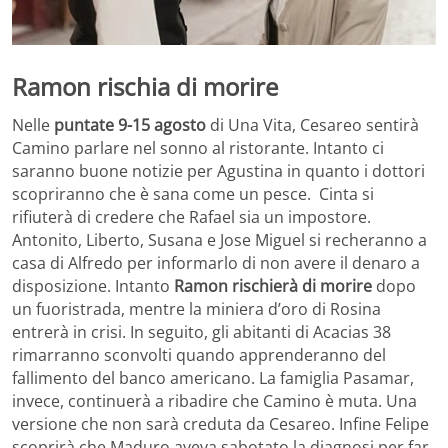
Ramon rischia di morire
Nelle
puntate 9-15 agosto
di Una Vita, Cesareo sentirà
Camino parlare nel sonno al ristorante. Intanto ci
saranno buone notizie per Agustina in quanto i dottori
scopriranno che è sana come un pesce. Cinta si
rifiuterà di credere che Rafael sia un impostore.
Antonito, Liberto, Susana e Jose Miguel si recheranno a
casa di Alfredo per informarlo di non avere il denaro a
disposizione. Intanto
Ramon rischierà di morire
dopo
un fuoristrada, mentre la miniera d’oro di Rosina
entrerà in crisi. In seguito, gli abitanti di Acacias 38
rimarranno sconvolti quando apprenderanno del
fallimento del banco americano. La famiglia Pasamar,
invece, continuerà a ribadire che Camino è muta. Una
versione che non sarà creduta da Cesareo. Infine Felipe
scoprirà che Maduro aveva sabotato la diagnosi per far