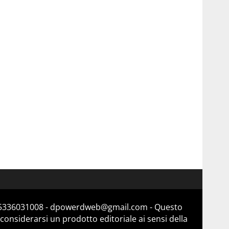
a 15336031008 - dpowerdweb@gmail.com - Questo
considerarsi un prodotto editoriale ai sensi della