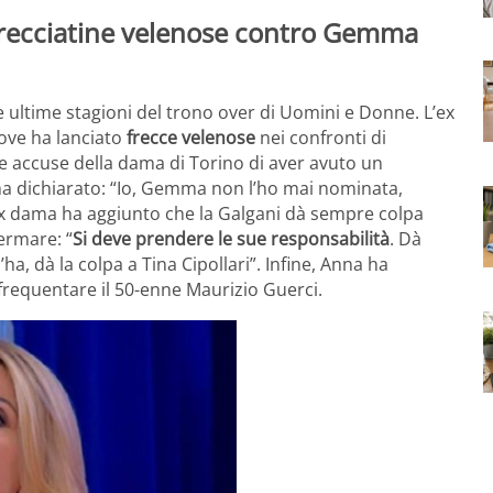
recciatine velenose contro Gemma
e ultime stagioni del trono over di Uomini e Donne. L’ex
ove ha lanciato
frecce velenose
nei confronti di
alle accuse della dama di Torino di aver avuto un
a dichiarato: “Io, Gemma non l’ho mai nominata,
ex dama ha aggiunto che la Galgani dà sempre colpa
fermare: “
Si deve prendere le sue responsabilità
. Dà
ha, dà la colpa a Tina Cipollari”. Infine, Anna ha
 frequentare il 50-enne Maurizio Guerci.