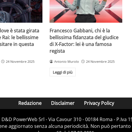
ove è stata girata
Francesco Gabbani, chi è la
 Rai: le bellissime
bellissima fidanzata del giudice
sitare in questa
di X-Factor: lei è una famosa
regista
24 Novembre 2025
Antonio Murolo
24 Novembre 2025
Leggi di più
Redazione
Disclaimer
Privacy Policy
i D&D PowerWeb Srl - Via Cavour 310 - 00184 Roma - P.Iv
iene aggiornato senza alcuna periodicità. Non può pertanto 