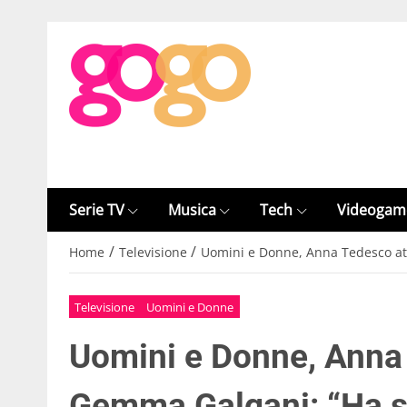
Serie TV
Musica
Tech
Videogam
/
/
Home
Televisione
Uomini e Donne, Anna Tedesco at
Televisione
Uomini e Donne
Uomini e Donne, Anna
Gemma Galgani: “Ha s