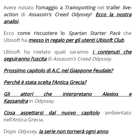
Avete notato
l’omaggio a
Trainspotting
nel
trailer
live-
action
di
Assassin’s Creed Odyssey
?
Ecco la nostra
analisi
.
Ecco
come riscuotere lo
Spartan Starter Pack
che
Ubisoft ha
messo in regalo per gli utenti Ubisoft Club
.
Ubisoft ha rivelato quali saranno
i contenuti che
seguiranno l’uscita
di
Assassin’s Creed Odyssey
.
Prossimo capitolo di A.C. nel Giappone Feudale?
Perché è stata scelta l’Antica Grecia?
Gli attori che interpretano Alexios e
Kassandra
in
Odyssey
.
Cosa aspettarsi dal nuovo capitolo
ambientato
nell’Antica Grecia.
Dopo
Odyssey
,
la serie non tornerà ogni anno
.