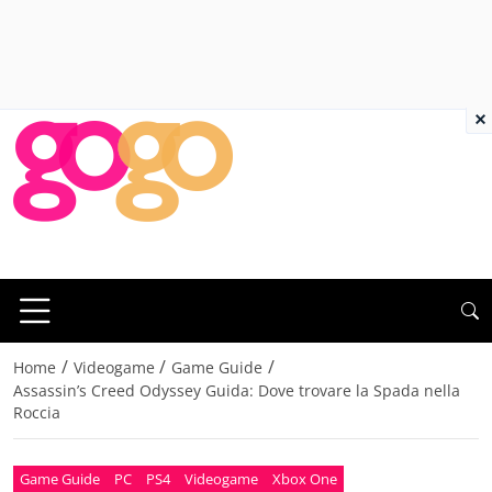
×
/
/
/
Home
Videogame
Game Guide
Assassin’s Creed Odyssey Guida: Dove trovare la Spada nella
Roccia
Game Guide
PC
PS4
Videogame
Xbox One