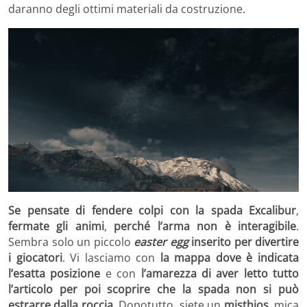
daranno degli ottimi materiali da costruzione.
Se pensate di fendere colpi con la spada Excalibur
,
fermate gli animi
,
perché l’arma non è interagibile
.
Sembra solo un piccolo
easter egg
inserito per divertire
i giocatori
. Vi lasciamo con
la mappa dove è indicata
l’esatta posizione
e con
l’amarezza di aver letto tutto
l’articolo per poi scoprire che la spada non si può
estrarre dalla roccia
. Dopotutto, siete un
misthios
, mica