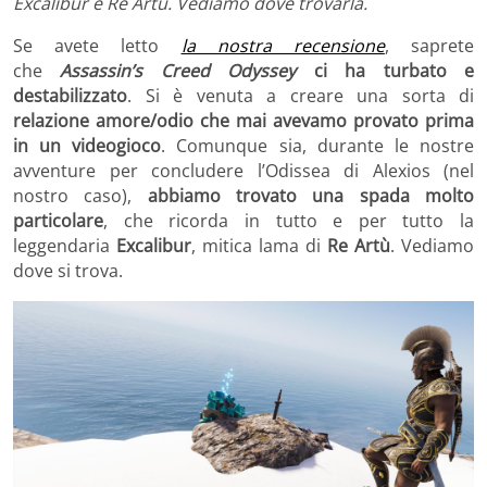
Excalibur e Re Artù. Vediamo dove trovarla.
Se avete letto
la nostra recensione
, saprete
che
Assassin’s Creed Odyssey
ci ha turbato e
destabilizzato
. Si è venuta a creare una sorta di
relazione amore/odio
che mai avevamo provato prima
in un videogioco
. Comunque sia, durante le nostre
avventure per concludere l’Odissea di Alexios (nel
nostro caso),
abbiamo trovato una spada molto
particolare
, che ricorda in tutto e per tutto la
leggendaria
Excalibur
, mitica lama di
Re Artù
. Vediamo
dove si trova.