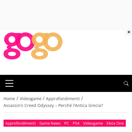
×
/
/
/
Home
Videogame
Approfondimenti
Assassin’s Creed Odyssey – Perché l’Antica Grecia?
Approfondimenti
Game News
PC
PS4
Videogame
Xbox One