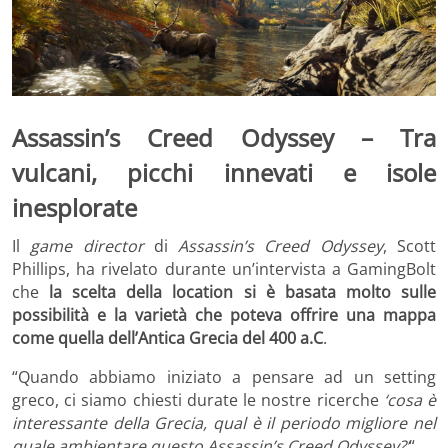
Assassin’s Creed Odyssey – Tra
vulcani, picchi innevati e isole
inesplorate
Il
game director
di
Assassin’s Creed Odyssey
,
Scott
Phillips, ha rivelato durante un’intervista a GamingBolt
che
la scelta della location si è basata molto sulle
possibilità e la varietà che poteva offrire una mappa
come quella dell’Antica Grecia del 400 a.C
.
“Quando abbiamo iniziato a pensare ad un setting
greco, ci siamo chiesti durate le nostre ricerche
‘
cosa è
interessante della Grecia, qual è il periodo migliore nel
quale ambientare questo Assassin’s Creed Odyssey?’
“