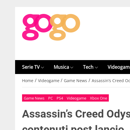
Serie TV
Musica
Tech
Videogam
/
/
/
Home
Videogame
Game News
Assassin’s Creed Ody
Game News
PC
PS4
Videogame
Xbox One
Assassin’s Creed Odyss
contenuti post lancio