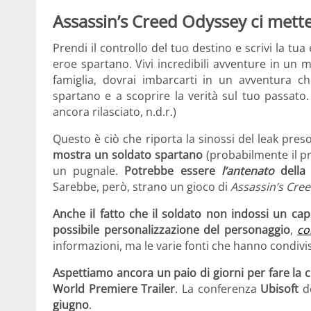
Assassin’s Creed Odyssey ci mette
Prendi il controllo del tuo destino e scrivi la tu
eroe spartano. Vivi incredibili avventure in un
famiglia, dovrai imbarcarti in un avventura ch
spartano e a scoprire la verità sul tuo passato
ancora rilasciato, n.d.r.)
Questo è ciò che riporta la sinossi del leak preso
mostra un soldato spartano
(probabilmente il p
un pugnale.
Potrebbe essere
l’antenato
della 
Sarebbe, però, strano un gioco di
Assassin’s Cre
Anche il fatto che il soldato non indossi un ca
possibile personalizzazione del personaggio
,
co
informazioni, ma le varie fonti che hanno condivis
Aspettiamo ancora un paio di giorni per fare la
World Premiere Trailer
. La conferenza
Ubisoft
de
giugno
.