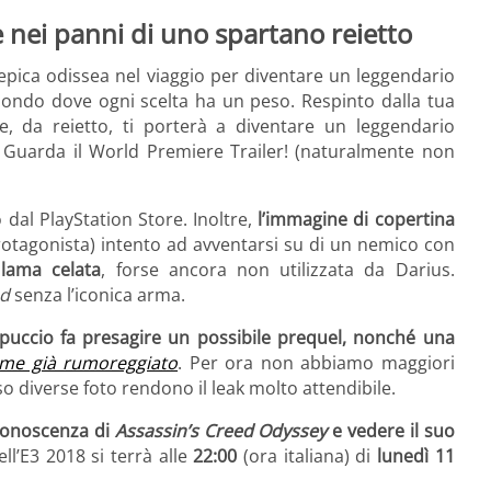
 nei panni di uno spartano reietto
a epica odissea nel viaggio per diventare un leggendario
 mondo dove ogni scelta ha un peso. Respinto dalla tua
e, da reietto, ti porterà a diventare un leggendario
. Guarda il World Premiere Trailer! (naturalmente non
 dal PlayStation Store. Inoltre,
l’immagine di copertina
rotagonista) intento ad avventarsi su di un nemico con
lama celata
, forse ancora non utilizzata da Darius.
ed
senza l’iconica arma.
ppuccio fa presagire un possibile prequel, nonché una
me già rumoreggiato
. Per ora non abbiamo maggiori
o diverse foto rendono il leak molto attendibile.
 conoscenza di
Assassin’s Creed Odyssey
e vedere il suo
ll’E3 2018 si terrà alle
22:00
(ora italiana) di
lunedì 11