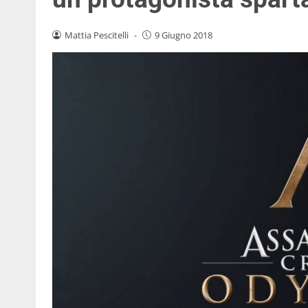
Mattia Pescitelli
-
9 Giugno 2018