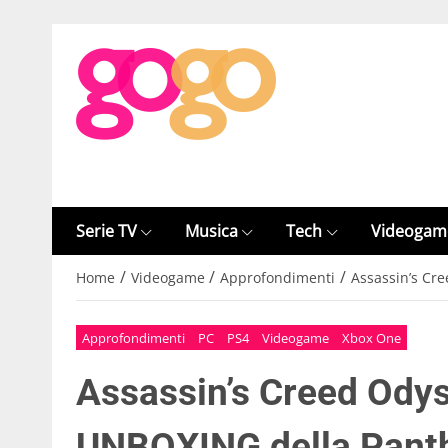
Serie TV
Musica
Tech
Videogam
/
/
/
Home
Videogame
Approfondimenti
Assassin’s Cr
Approfondimenti
PC
PS4
Videogame
Xbox One
Assassin’s Creed Odys
UNBOXING della Panth