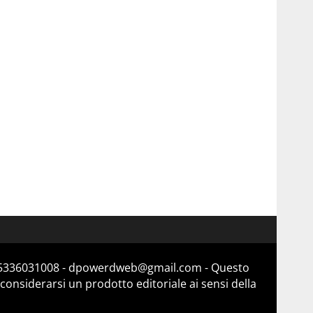
a 15336031008 - dpowerdweb@gmail.com - Questo
considerarsi un prodotto editoriale ai sensi della