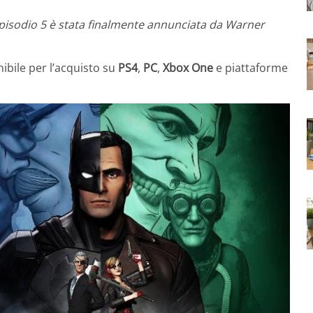
Episodio 5 è stata finalmente annunciata da Warner
ibile per l’acquisto su
PS4
,
PC
,
Xbox
One
e piattaforme