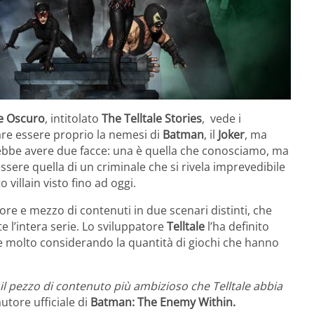
e Oscuro
, intitolato
The Telltale Stories
, vede i
pare essere proprio la nemesi di
Batman
, il
Joker
, ma
rebbe avere due facce: una è quella che conosciamo, ma
ssere quella di un criminale che si rivela imprevedibile
villain visto fino ad oggi.
ore e mezzo di contenuti in due scenari distinti, che
e l’intera serie. Lo sviluppatore
Telltale
l’ha definito
dice molto considerando la quantità di giochi che hanno
l pezzo di contenuto più ambizioso che Telltale abbia
autore ufficiale di
Batman: The Enemy Within.