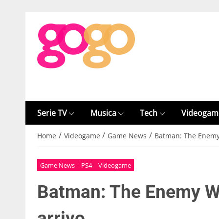
Serie TV
Musica
Tech
Videogam
/
/
/
Home
Videogame
Game News
Batman: The Enemy W
Game News
PS4
Videogame
Batman: The Enemy Wit
arrivo