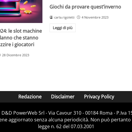
Giochi da provare quest’inverno
carla.rigoletti
4 Novembre 2023
Leggi di più
24: le slot machine
danno che stanno
zire i giocatori
28 Dicembre 2023
Redazione
Disclaimer
Privacy Policy
i D&D PowerWeb Srl - Via Cavour 310 - 00184 Roma - P.Iv
iene aggiornato senza alcuna periodicità. Non può pertanto 
legge n. 62 del 07.03.2001