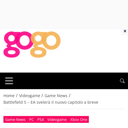
×
/
/
/
Home
Videogame
Game News
Battlefield 5 – EA svelerà il nuovo capitolo a breve
Game News
PC
PS4
Videogame
Xbox One