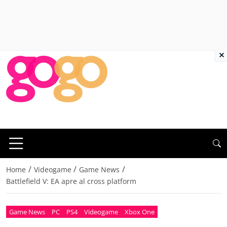
×
/
/
/
Home
Videogame
Game News
Battlefield V: EA apre al cross platform
Game News
PC
PS4
Videogame
Xbox One