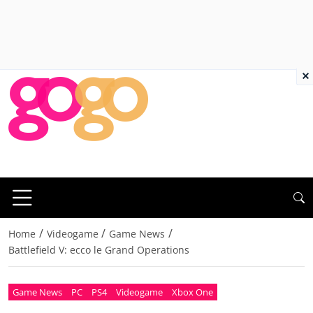
×
/
/
/
Home
Videogame
Game News
Battlefield V: ecco le Grand Operations
Game News
PC
PS4
Videogame
Xbox One