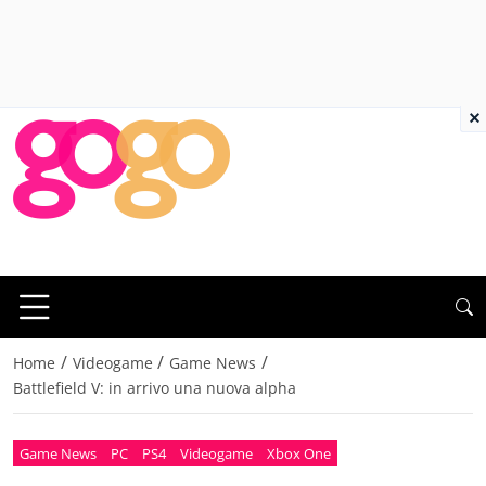
×
/
/
/
Home
Videogame
Game News
Battlefield V: in arrivo una nuova alpha
Game News
PC
PS4
Videogame
Xbox One