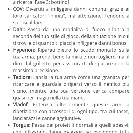
a ricerca. Fase 3: bottino!
COV:
Divertiti a infliggere danni continui grazie ai
loro caricatori “infiniti”, ma attenzione! Tendono a
surriscaldarsi.
Dahl:
Passa da una modalità di fuoco all’altra a
seconda del tuo stile di gioco, della situazione in cui
ti trovi e di quanto ti piaccia infliggere danni bonus.
Hyperion:
Riparati dietro lo scudo montato sulla
tua arma, prendi bene la mira e non togliere mai il
dito dal grilletto per assicurarti di sparare con la
massima precisione.
Tediore:
Lancia la tua arma come una granata per
ricaricare e guardala dirigersi verso il nemico più
vicino, mentre una sua versione carica compare
quasi per magia nella tua mano.
Vladof:
Potenzia ulteriormente queste armi a
ripetizione con accessori di ogni tipo, tra cui taser,
lanciarazzi e canne aggiuntive.
Torgue:
Passa dai proiettili normali a quelli adesivi,
che infliggono danni maggiori se esplodono tutti