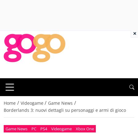
×
/
/
/
Home
Videogame
Game News
Borderlands 3: nuovi dettagli su personaggi e armi di gioco
Game News
PC
PS4
Videogame
Xbox One