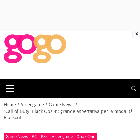
×
/
/
/
Home
Videogame
Game News
“Call of Duty: Black Ops 4”: grande aspettativa per la modalità
Blackout
Game News
PC
PS4
Videogame
Xbox One