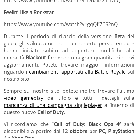
https://www.youtube.com/watch?v=DBZv2X1LDuQ
Feelin’ Like a Rockstar
https://www.youtube.com/watch?v=gqQfi7CS2nQ
Durante il periodo di rilascio della versione
Beta
del
gioco, gli sviluppatori non hanno certo perso tempo e
hanno iniziato subito ad apportare modifiche alla
modalità
Blackout
fornendo una gran quantità di nuovi
aggiornamenti. Potete trovare maggiori informazioni
riguardo
i cambiamenti apportati alla Battle Royale
sul
nostro sito.
Sempre sul nostro sito, potete inoltre trovare l’ultimo
video gameplay
del titolo e tutti i dettagli sulla
mancanza di una campagna singleplayer
all’interno di
questo nuovo
Call of Duty
.
Vi ricordiamo che “
Call of Duty: Black Ops 4
” sarà
disponibile a partire dal
12 ottobre
per
PC
,
PlayStation