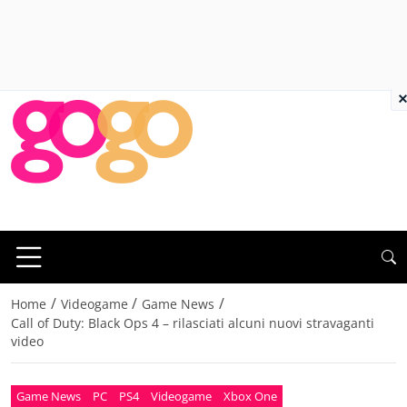
×
/
/
/
Home
Videogame
Game News
Call of Duty: Black Ops 4 – rilasciati alcuni nuovi stravaganti
video
Game News
PC
PS4
Videogame
Xbox One