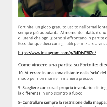
Fortinite, un gioco gratuito uscito nell’ormai lon
sempre più popolarita. Al momento infatti, è uno 
di utenti che ogni giorno si affrontano in partite
Ecco dunque dieci consigli utili per iniziare a vin
https://www.instagram.com/p/B4DfsF3jlZp/
Come vincere una partita su Fortnite: dieci
10- Atterrare in una zona distante dalla “scia” del 
modo per non morire in maniera precoce.
9- Scegliere con cura il proprio inventario:
disting
la differenza in uno scontro a fuoco.
8-
Controllare sempre la restrizione della mappa: