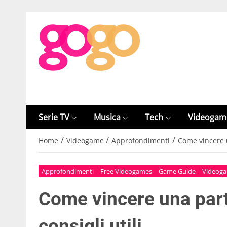
Serie TV
Musica
Tech
Videogam
/
/
/
Home
Videogame
Approfondimenti
Come vincere un
Approfondimenti
Free Videogames
Game Guide
Videog
Come vincere una parti
consigli utili