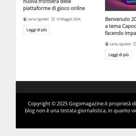
nuova frontiera delle
piattaforme di gioco online
Benvenuto 20
carla.rigoletti
13 Maggio 2024
a tema Capo
Leggi di più
facendo impaz
carla.rigoletti
Leggi di più
Copyright © 2025 Gogomagazine.it proprietà d
blog non è una testata giornalistica, in quanto v