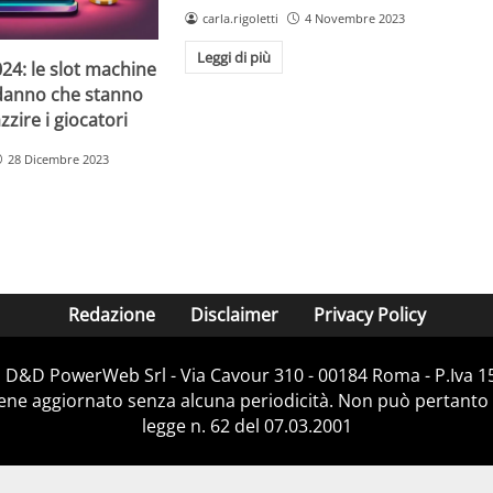
carla.rigoletti
4 Novembre 2023
Leggi di più
24: le slot machine
danno che stanno
zire i giocatori
28 Dicembre 2023
Redazione
Disclaimer
Privacy Policy
i D&D PowerWeb Srl - Via Cavour 310 - 00184 Roma - P.Iv
iene aggiornato senza alcuna periodicità. Non può pertanto 
legge n. 62 del 07.03.2001