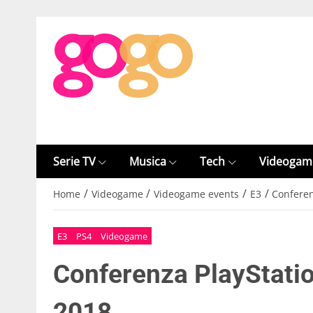
Serie TV
Musica
Tech
Videogam
/
/
/
/
Home
Videogame
Videogame events
E3
Conferen
E3
PS4
Videogame
Conferenza PlayStatio
2018