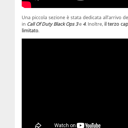
Una piccola sezione è stata dedicata all’arrivo d
in
Call Of Duty Black Ops 3
e
4
. Inoltre,
il terzo ca
limitato
.