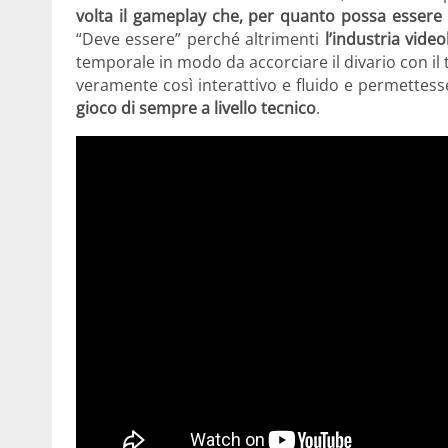
volta il gameplay che, per quanto possa essere f
“Deve essere” perché altrimenti
l’industria vid
temporale in modo da accorciare il divario con il ti
veramente così interattivo e fluido e permettess
gioco di sempre a livello tecnico
.