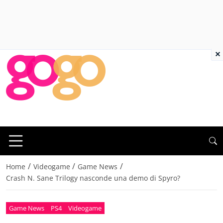
×
/
/
/
Home
Videogame
Game News
Crash N. Sane Trilogy nasconde una demo di Spyro?
Game News
PS4
Videogame