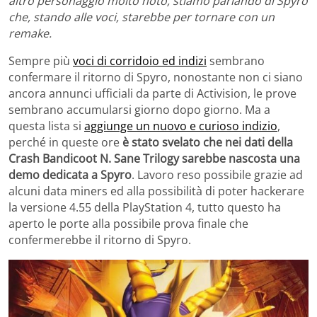
altro personaggio molto noto, stiamo parlando di Spyro
che, stando alle voci, starebbe per tornare con un
remake.
Sempre più
voci di corridoio ed indizi
sembrano
confermare il ritorno di Spyro, nonostante non ci siano
ancora annunci ufficiali da parte di Activision, le prove
sembrano accumularsi giorno dopo giorno. Ma a
questa lista si
aggiunge un nuovo e curioso indizio
,
perché in queste ore
è stato svelato che nei dati della
Crash Bandicoot N. Sane Trilogy sarebbe nascosta una
demo dedicata a Spyro
. Lavoro reso possibile grazie ad
alcuni data miners ed alla possibilità di poter hackerare
la versione 4.55 della PlayStation 4, tutto questo ha
aperto le porte alla possibile prova finale che
confermerebbe il ritorno di Spyro.